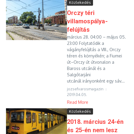
Közlekedés
Orczy téri
villamospálya-
felújítás
március 28. 04:00 – május 05.
23:00 Folytatódik a
vágányfelújítás a VIII., Orczy
téren és környékén; a Fiumei
út–Orczy út útvonalon a
Baross utcánál és a
Salgótarjáni
utcánál irányonként egy sáv...
jozsefvarosmagazin
2019.04.05.
Read More
Közlekedés
2018. március 24-én
és 25-én nem lesz