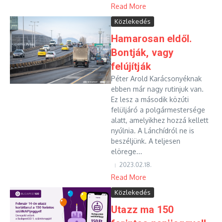
Read More
Közlekedés
Hamarosan eldől.
Bontják, vagy
felújítják
Péter Arold Karácsonyéknak
ebben már nagy rutinjuk van.
Ez lesz a második közúti
felüljáró a polgármestersége
alatt, amelyikhez hozzá kellett
nyúlnia. A Lánchídról ne is
beszéljünk. A teljesen
elörege...
2023.02.18.
Read More
Közlekedés
Utazz ma 150