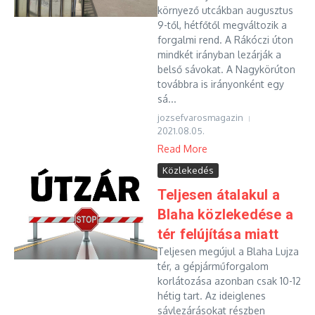
környező utcákban augusztus
9-től, hétfőtől megváltozik a
forgalmi rend. A Rákóczi úton
mindkét irányban lezárják a
belső sávokat. A Nagykörúton
továbbra is irányonként egy
sá...
jozsefvarosmagazin
2021.08.05.
Read More
Közlekedés
Teljesen átalakul a
Blaha közlekedése a
tér felújítása miatt
Teljesen megújul a Blaha Lujza
tér, a gépjárműforgalom
korlátozása azonban csak 10-12
hétig tart. Az ideiglenes
sávlezárásokat részben