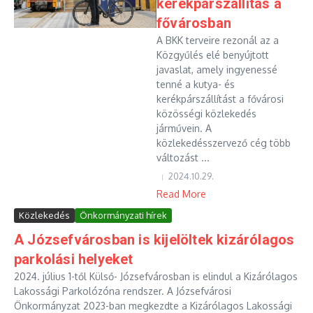
kerékpárszállítás a
fővárosban
A BKK terveire rezonál az a
Közgyűlés elé benyújtott
javaslat, amely ingyenessé
tenné a kutya- és
kerékpárszállítást a fővárosi
közösségi közlekedés
járművein. A
közlekedésszervező cég több
változást ...
2024.10.29.
Read More
Közlekedés
Önkormányzati hírek
A Józsefvárosban is kijelöltek kizárólagos
parkolási helyeket
2024. július 1-től Külső- Józsefvárosban is elindul a Kizárólagos
Lakossági Parkolózóna rendszer. A Józsefvárosi
Önkormányzat 2023-ban megkezdte a Kizárólagos Lakossági