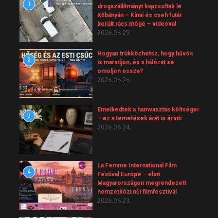
1
drogszállítmányt kapcsoltak le
Kőbányán – Kínai és cseh futár
került rács mögé – videóval
2026.06.29.
Hogyan trükközhetsz, hogy hűvös
2
is maradjon, és a hálózat se
omoljon össze?
2026.06.26.
Emelkedtek a hamvasztás költségei
3
– ez a temetések árát is érinti
2026.06.24.
La Femme International Film
4
Festival Europe – első
Magyarországon megrendezett
nemzetközi női filmfesztivál
2026.06.23.