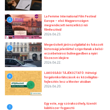
La Femme International Film Festival
4
Europe – első Magyarországon
megrendezett nemzetközi női
filmfesztivál
2026.06.23.
Megerősített járőrszolgálattal és fokozott
5
biztonsági jelenléttel szigorítanak a belső-
erzsébetvárosi bulinegyedben a nyári
főszezon idejére
2026.06.22.
LAKOSSÁGI TÁJÉKOZTATÓ: Hétvégi
6
forgalomkorlátozások és közvilágítás-
fejlesztés lesz a Mester utcában
2026.06.20.
Egy este, egy szórakozóhely, tizenöt
1
kábítószer-fogyasztó