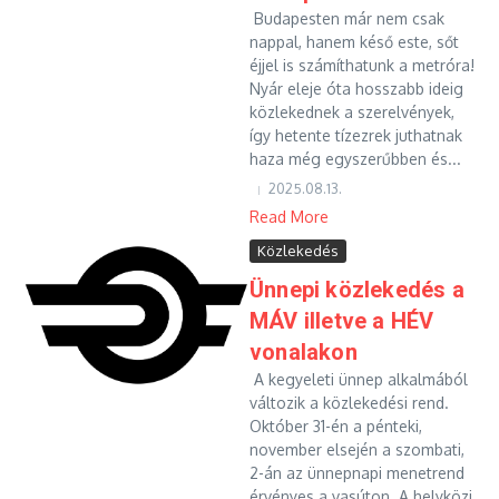
Budapesten már nem csak
nappal, hanem késő este, sőt
éjjel is számíthatunk a metróra!
Nyár eleje óta hosszabb ideig
közlekednek a szerelvények,
így hetente tízezrek juthatnak
haza még egyszerűbben és...
2025.08.13.
Read More
Közlekedés
Ünnepi közlekedés a
MÁV illetve a HÉV
vonalakon
A kegyeleti ünnep alkalmából
változik a közlekedési rend.
Október 31-én a pénteki,
november elsején a szombati,
2-án az ünnepnapi menetrend
érvényes a vasúton. A helyközi