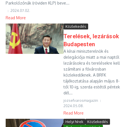
Parkolózónák (röviden KLP) beve...
2024.07.02.
Read More
Közlekedés
Terelések, lezárások
Budapesten
A kínai miniszterelnök és
delegációja miatt a mai naptól
lezárásokra és terelésekre kell
számítani a fővárosban
közlekedőknek. A BRFK
tájékoztatása alapján május 8-
tól 10-ig, szerda estétől péntek
dél...
jozsefvarosmagazin
2024.05.08.
Read More
Helyi hírek
Közlekedés