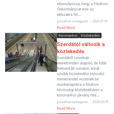
ellensúlyozza, hogy a Fővárosi
Önkormányzat erre az
időszakra fel...
jozsefvarosmagazin
2021.07.10.
Read More
Koronavírus
Közlekedés
Szerdától változik a
közlekedés
Szerdától szombati
menetrenden alapuló, de több
frekventált vonalon annál
sűrűbb közlekedést biztosító
menetrendet vezetnek be
munkanapokra a fővárosi
közösségi közlekedésben a
koronavírus-járvány mia...
jozsefvarosmagazin
2020.03.31.
Read More