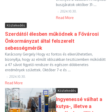
buszjáratok október 31-...
2024.10.30.
Read More
Közlekedés
Szerdától élesben működnek a Fővárosi
Önkormányzat által felszerelt
sebességmérők
Karácsony Gergely Hogy ez fontos és elkerülhetetlen,
bizonyítja, hogy az elmúlt időszakban tesztüzemben működött
a 47 sávot figyelő rendszer és egészen döbbenetes
eredmények születtek. Október 7-e és ...
2024.10.30.
Read More
Közlekedés
Ingyenessé válhat a
kutya-, illetve a