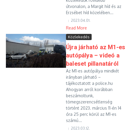
közlekedők rövidebb
útvonalon, a Margit híd és az
Erzsébet híd közelében...
2023.04.01.
Read More
Közlekedés
Újra járható az M1-es
autópálya – videó a
baleset pillanatáról
Az M1-es autópálya mindkét
irányban járható –
tájékoztatott a police.hu
Ahogyan arról korábban
beszámoltunk,
tömegszerencsétlenség
történt 2023. március 11-én 14
óra 25 perc körül az M1-es
számú...
2023.03.12.