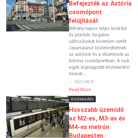
Befejezték az Astória
csomópont
felújítását
Néhány napos teljes lezárást
és jelentős forgalmi
változásokat követően ismét
zavartalanul közlekedhetnek
az autósok és a villamosok az
Astoria csomópontban. A nyár
egyik legnagyobb közlekedési
beavat...
2025.08.19.
Read More
Közlekedés
Hosszabb üzemidő
az M2-es, M3-as és
M4-es metrón
Budapesten