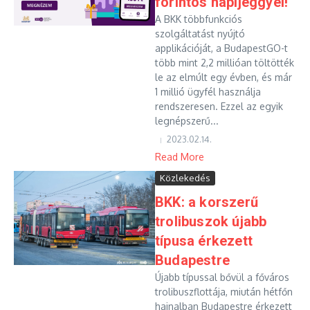
forintos napijeggyel!
A BKK többfunkciós
szolgáltatást nyújtó
applikációját, a BudapestGO-t
több mint 2,2 millióan töltötték
le az elmúlt egy évben, és már
1 millió ügyfél használja
rendszeresen. Ezzel az egyik
legnépszerű...
2023.02.14.
Read More
Közlekedés
BKK: a korszerű
trolibuszok újabb
típusa érkezett
Budapestre
Újabb típussal bővül a főváros
trolibuszflottája, miután hétfőn
hajnalban Budapestre érkezett