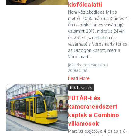
kisföldalatti
Nem közlekedik az M1-es
metró 2018. március 3-án és 4-
én (szombaton és vasárnap),
valamint 2018. március 24-én
és 25-én (szombaton és
vasárnap) a Vörösmarty tér és
az Oktogon között, mert a
Vörösmart...
jozsefvarosmagazin
2018.03.06.
Read More
Közlekedés
FUTÁR-t és
kamerarendszert
kaptak a Combino
villamosok
Március elejétől a 4-es és a 6-