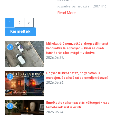
jozsefvarosmagazin
2017.11.16.
Read More
1
2
Kiemeltek
Milliókat érő nemzetközi drogszállítmányt
1
kapcsoltak le Kőbányán – Kínai és cseh
futár került rács mögé – videóval
2026.06.29.
Hogyan trükközhetsz, hogy hűvös is
2
maradjon, és a hálózat se omoljon össze?
2026.06.26.
Emelkedtek a hamvasztás költségei – ez a
3
temetések árát is érinti
2026.06.24.