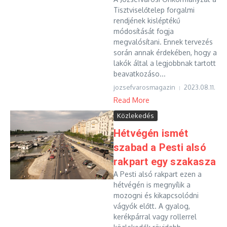
Tisztviselőtelep forgalmi
rendjének kisléptékű
módosítását fogja
megvalósítani. Ennek tervezés
során annak érdekében, hogy a
lakók által a legjobbnak tartott
beavatkozáso...
jozsefvarosmagazin
2023.08.11.
Read More
Közlekedés
Hétvégén ismét
szabad a Pesti alsó
rakpart egy szakasza
A Pesti alsó rakpart ezen a
hétvégén is megnyílik a
mozogni és kikapcsolódni
vágyók előtt. A gyalog,
kerékpárral vagy rollerrel