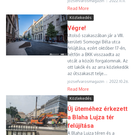
jozsefvarosmagazin
2022.11.11.
Read More
Közlekedés
Végre!
Utolsó szakaszában jár a VIII.
kerületi Somogyi Béla utca
felújítása, ezért október 17-én,
hétfőn a BKK visszaadta az
utcát a közúti forgalomnak. Az
ott lakók és az arra közlekedők
az útszakaszt telje...
jozsefvarosmagazin
2022.10.26.
Read More
Közlekedés
Új üteméhez érkezett
a Blaha Lujza tér
felújítása
A Blaha Lujza téren és a