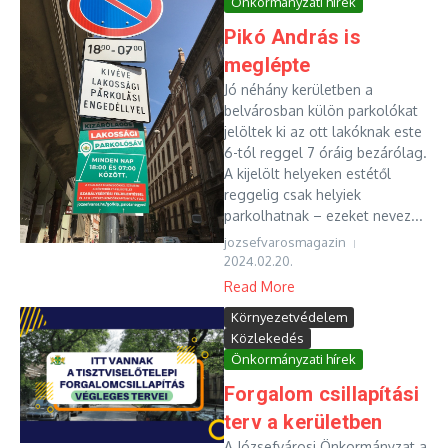
Önkormányzati hírek
Pikó András is
meglépte
Jó néhány kerületben a
belvárosban külön parkolókat
jelöltek ki az ott lakóknak este
6-tól reggel 7 óráig bezárólag.
A kijelölt helyeken estétől
reggelig csak helyiek
parkolhatnak – ezeket nevez...
jozsefvarosmagazin
2024.02.20.
Read More
Környezetvédelem
Közlekedés
Önkormányzati hírek
Forgalom csillapítási
terv a kerületben
A Józsefvárosi Önkormányzat a