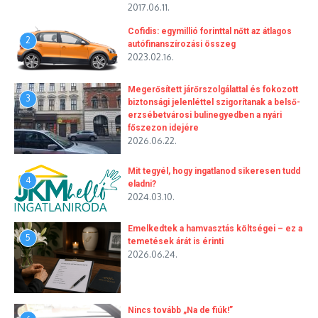
2017.06.11.
Cofidis: egymillió forinttal nőtt az átlagos
2
autófinanszírozási összeg
2023.02.16.
Megerősített járőrszolgálattal és fokozott
3
biztonsági jelenléttel szigorítanak a belső-
erzsébetvárosi bulinegyedben a nyári
főszezon idejére
2026.06.22.
Mit tegyél, hogy ingatlanod sikeresen tudd
4
eladni?
2024.03.10.
Emelkedtek a hamvasztás költségei – ez a
5
temetések árát is érinti
2026.06.24.
Nincs tovább „Na de fiúk!”