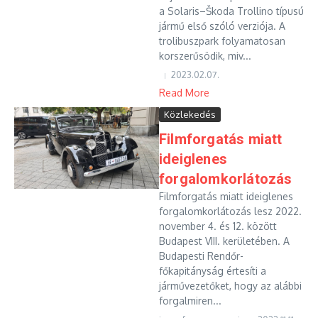
a Solaris–Škoda Trollino típusú
jármű első szóló verziója. A
trolibuszpark folyamatosan
korszerűsödik, miv...
2023.02.07.
Read More
Közlekedés
Filmforgatás miatt
ideiglenes
forgalomkorlátozás
Filmforgatás miatt ideiglenes
forgalomkorlátozás lesz 2022.
november 4. és 12. között
Budapest VIII. kerületében. A
Budapesti Rendőr-
főkapitányság értesíti a
járművezetőket, hogy az alábbi
forgalmiren...