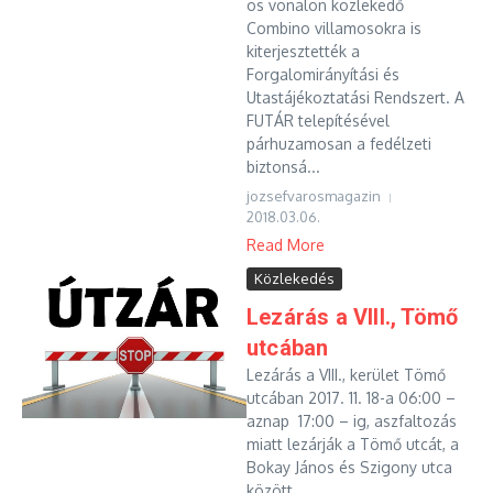
os vonalon közlekedő
Combino villamosokra is
kiterjesztették a
Forgalomirányítási és
Utastájékoztatási Rendszert. A
FUTÁR telepítésével
párhuzamosan a fedélzeti
biztonsá...
jozsefvarosmagazin
2018.03.06.
Read More
Közlekedés
Lezárás a VIII., Tömő
utcában
Lezárás a VIII., kerület Tömő
utcában 2017. 11. 18-a 06:00 –
aznap 17:00 – ig, aszfaltozás
miatt lezárják a Tömő utcát, a
Bokay János és Szigony utca
között. ...