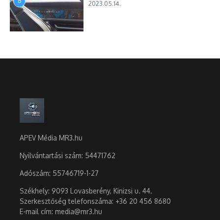
6
2023.05.14.
APEV Média MR3.hu
Nyilvántartási szám: 54471762
Adószám:
55746719-1-27
Székhely: 9093 Lovasberény, Kinizsi u. 44.
Szerkesztőség telefonszáma: +36 20 456 8680
E-mail cím: media@mr3.hu