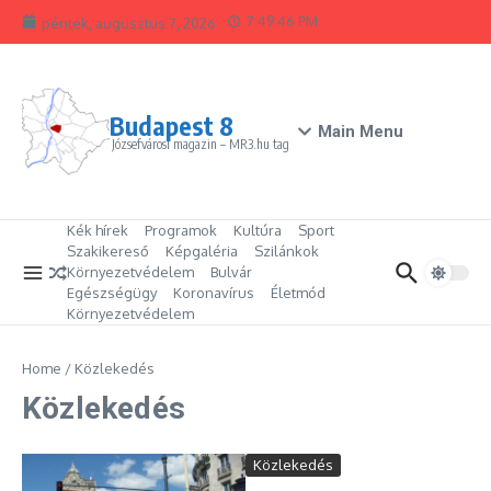
Ugrás a tartalomhoz
7:49:47 PM
péntek, augusztus 7, 2026
Budapest 8
Main Menu
Józsefvárosi magazin – MR3.hu tag
Kék hírek
Programok
Kultúra
Sport
Szakikereső
Képgaléria
Szilánkok
Környezetvédelem
Bulvár
Egészségügy
Koronavírus
Életmód
Környezetvédelem
Home
/
Közlekedés
Közlekedés
Közlekedés