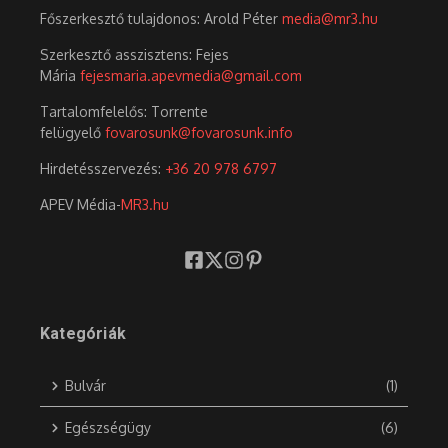
Főszerkesztő tulajdonos: Arold Péter
media@mr3.hu
Szerkesztő asszisztens: Fejes
Mária
fejesmaria.apevmedia@gmail.com
Tartalomfelelős: Torrente
felügyelő
fovarosunk@fovarosunk.info
Hirdetésszervezés:
+36 20 978 6797
APEV Média-
MR3.hu
Kategóriák
Bulvár
(1)
Egészségügy
(6)