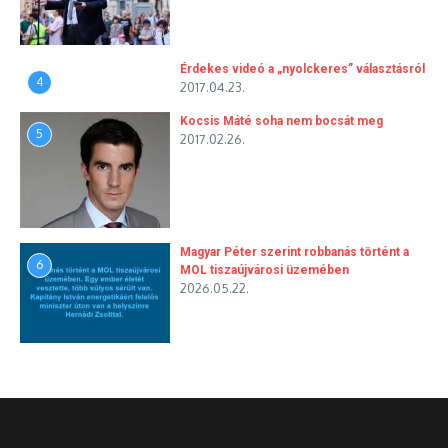
Érdekes videó a „nyolckeres” választásról
4
2017.04.23.
Kocsis Máté soha nem bocsát meg
5
2017.02.26.
Magyar Péter szerint robbanás történt a
6
MOL tiszaújvárosi üzemében
2026.05.22.