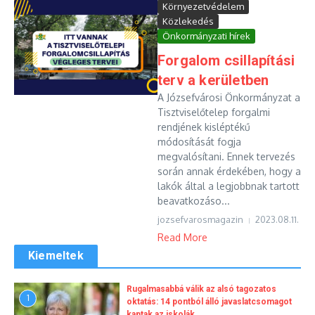
Környezetvédelem
Közlekedés
Önkormányzati hírek
Forgalom csillapítási
terv a kerületben
A Józsefvárosi Önkormányzat a
Tisztviselőtelep forgalmi
rendjének kisléptékű
módosítását fogja
megvalósítani. Ennek tervezés
során annak érdekében, hogy a
lakók által a legjobbnak tartott
beavatkozáso...
jozsefvarosmagazin
2023.08.11.
Read More
Kiemeltek
Rugalmasabbá válik az alsó tagozatos
1
oktatás: 14 pontból álló javaslatcsomagot
kaptak az iskolák