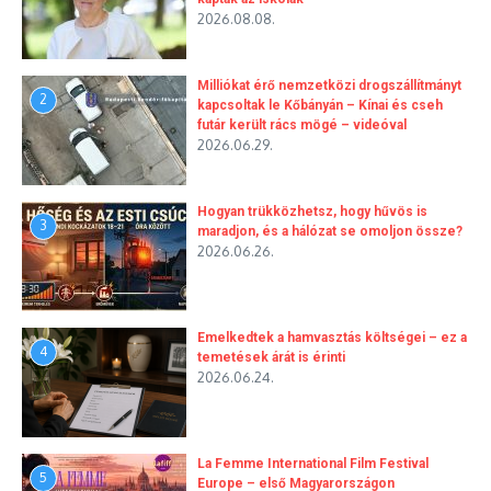
2026.08.08.
Milliókat érő nemzetközi drogszállítmányt
2
kapcsoltak le Kőbányán – Kínai és cseh
futár került rács mögé – videóval
2026.06.29.
Hogyan trükközhetsz, hogy hűvös is
3
maradjon, és a hálózat se omoljon össze?
2026.06.26.
Emelkedtek a hamvasztás költségei – ez a
4
temetések árát is érinti
2026.06.24.
La Femme International Film Festival
5
Europe – első Magyarországon