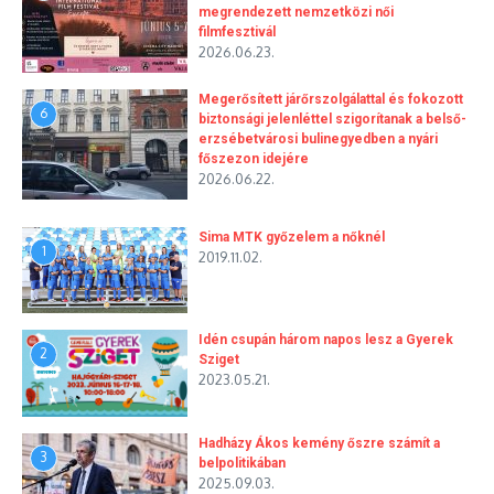
megrendezett nemzetközi női
filmfesztivál
2026.06.23.
Megerősített járőrszolgálattal és fokozott
6
biztonsági jelenléttel szigorítanak a belső-
erzsébetvárosi bulinegyedben a nyári
főszezon idejére
2026.06.22.
Sima MTK győzelem a nőknél
1
2019.11.02.
Idén csupán három napos lesz a Gyerek
2
Sziget
2023.05.21.
Hadházy Ákos kemény őszre számít a
3
belpolitikában
2025.09.03.