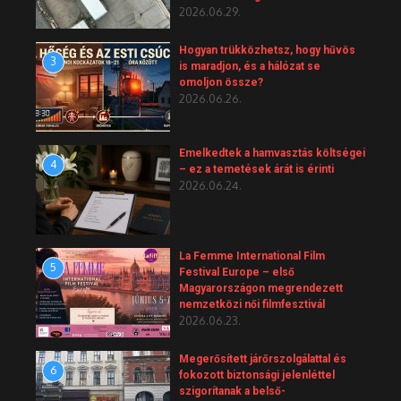
2026.06.29.
Hogyan trükközhetsz, hogy hűvös
3
is maradjon, és a hálózat se
omoljon össze?
2026.06.26.
Emelkedtek a hamvasztás költségei
4
– ez a temetések árát is érinti
2026.06.24.
La Femme International Film
5
Festival Europe – első
Magyarországon megrendezett
nemzetközi női filmfesztivál
2026.06.23.
Megerősített járőrszolgálattal és
6
fokozott biztonsági jelenléttel
szigorítanak a belső-