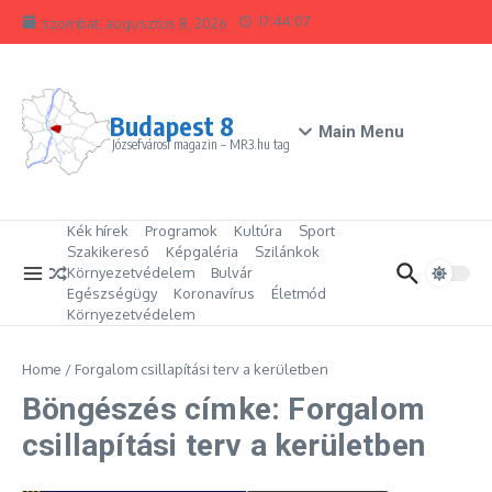
Ugrás a tartalomhoz
17:44:07
szombat, augusztus 8, 2026
Budapest 8
Main Menu
Józsefvárosi magazin – MR3.hu tag
Kék hírek
Programok
Kultúra
Sport
Szakikereső
Képgaléria
Szilánkok
Környezetvédelem
Bulvár
Egészségügy
Koronavírus
Életmód
Környezetvédelem
Home
/
Forgalom csillapítási terv a kerületben
Böngészés címke: Forgalom
csillapítási terv a kerületben