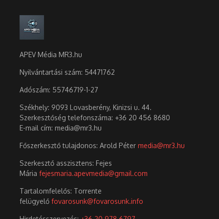
APEV Média MR3.hu
Nyilvántartási szám: 54471762
Adószám:
55746719-1-27
Székhely: 9093 Lovasberény, Kinizsi u. 44.
Szerkesztőség telefonszáma: +36 20 456 8680
E-mail cím: media@mr3.hu
Főszerkesztő tulajdonos: Arold Péter
media@mr3.hu
Szerkesztő asszisztens: Fejes
Mária
fejesmaria.apevmedia@gmail.com
Tartalomfelelős: Torrente
felügyelő
fovarosunk@fovarosunk.info
Hirdetésszervezés:
+36 20 978 6797