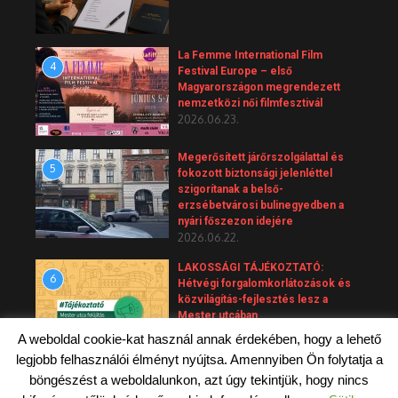
La Femme International Film
4
Festival Europe – első
Magyarországon megrendezett
nemzetközi női filmfesztivál
2026.06.23.
Megerősített járőrszolgálattal és
5
fokozott biztonsági jelenléttel
szigorítanak a belső-
erzsébetvárosi bulinegyedben a
nyári főszezon idejére
2026.06.22.
LAKOSSÁGI TÁJÉKOZTATÓ:
6
Hétvégi forgalomkorlátozások és
közvilágítás-fejlesztés lesz a
Mester utcában
2026.06.20.
A weboldal cookie-kat használ annak érdekében, hogy a lehető
legjobb felhasználói élményt nyújtsa. Amennyiben Ön folytatja a
böngészést a weboldalunkon, azt úgy tekintjük, hogy nincs