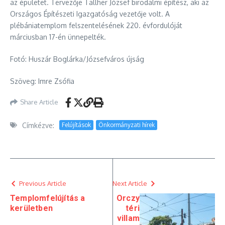
az épületet. Tervezője Tallher József birodalmi építész, aki az
Országos Építészeti Igazgatóság vezetője volt. A
plébániatemplom felszentelésének 220. évfordulóját
márciusban 17-én ünnepelték.
Fotó: Huszár Boglárka/Józsefváros újság
Szöveg: Imre Zsófia
Share Article
Címkézve:
Felújítások
Önkormányzati hírek
Previous Article
Next Article
Templomfelújítás a
Orczy
kerületben
téri
villam