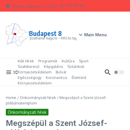
Ugrás a tartalomhoz
5:09:08 AM
péntek, augusztus 7, 2026
Budapest 8
Main Menu
Józsefvárosi magazin – MR3.hu tag
Kék hírek
Programok
Kultúra
Sport
Szakikereső
Képgaléria
Szilánkok
Környezetvédelem
Bulvár
Egészségügy
Koronavírus
Életmód
Környezetvédelem
Home
/
Önkormányzati hírek
/
Megszépül a Szent József-
plébániatemplom
Önkormányzati hírek
Megszépül a Szent József-