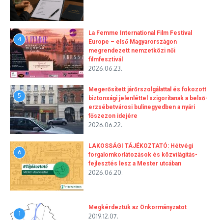
La Femme International Film Festival
4
Europe – első Magyarországon
megrendezett nemzetközi női
filmfesztivál
2026.06.23.
Megerősített járőrszolgálattal és fokozott
5
biztonsági jelenléttel szigorítanak a belső-
erzsébetvárosi bulinegyedben a nyári
főszezon idejére
2026.06.22.
LAKOSSÁGI TÁJÉKOZTATÓ: Hétvégi
6
forgalomkorlátozások és közvilágítás-
fejlesztés lesz a Mester utcában
2026.06.20.
Megkérdeztük az Önkormányzatot
1
2019.12.07.