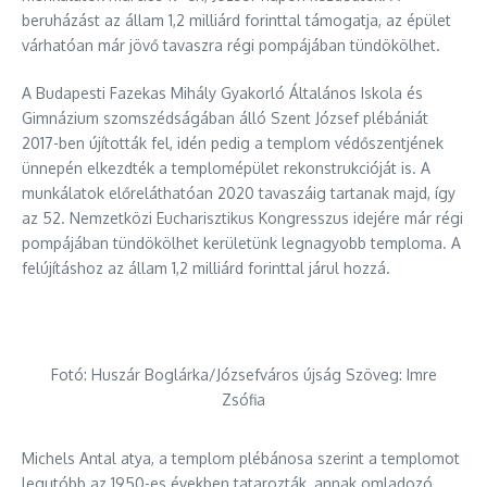
beruházást az állam 1,2 milliárd forinttal támogatja, az épület
várhatóan már jövő tavaszra régi pompájában tündökölhet.
A Budapesti Fazekas Mihály Gyakorló Általános Iskola és
Gimnázium szomszédságában álló Szent József plébániát
2017-ben újították fel, idén pedig a templom védőszentjének
ünnepén elkezdték a templomépület rekonstrukcióját is. A
munkálatok előreláthatóan 2020 tavaszáig tartanak majd, így
az 52. Nemzetközi Eucharisztikus Kongresszus idejére már régi
pompájában tündökölhet kerületünk legnagyobb temploma. A
felújításhoz az állam 1,2 milliárd forinttal járul hozzá.
Fotó: Huszár Boglárka/Józsefváros újság Szöveg: Imre
Zsófia
Michels Antal atya, a templom plébánosa szerint a templomot
legutóbb az 1950-es években tatarozták, annak omladozó