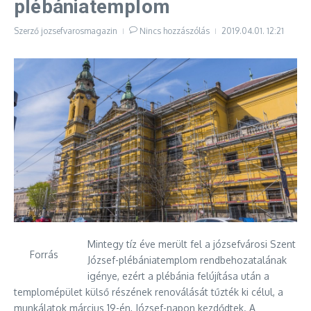
plébániatemplom
Szerző
jozsefvarosmagazin
Nincs hozzászólás
2019.04.01.
12:21
Mintegy tíz éve merült fel a józsefvárosi Szent
Forrás
József-plébániatemplom rendbehozatalának
igénye, ezért a plébánia felújítása után a
templomépület külső részének renoválását tűzték ki célul, a
munkálatok március 19-én, József-napon kezdődtek. A