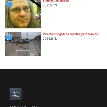
Elhunyt Szili Balázs
5
2021.03.19.
Villamosmegállóba hajtott egy teherautó
6
2024.11.12.