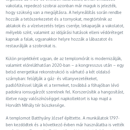
vakolata, repedező szobrai azonban már maguk is jelezték,
hogy szükség van a megújításra. A helyreállítás során rendbe
hozzák a tetőszerkezetet és a tornyokat, megtörténik az
ablakok és a vízelvezetés teljes cseréje, lekaparják a vakolatot,
mélyebb színt, valamint az időjárási hatások elleni védőréteget
kapnak a falak, ugyanakkor helyre hozzák a lábazatot és
restaurálják a szobrokat is.
Külön projektként ugyan, de az templomórát is modernizálják,
valamint előreláthatóan 2020-ban – a kongresszus után – egy
belső energetikai rekonstrukció is várható a két oldalsó
szárnyban: felújítják a gáz- és villanyvezetékeket,
padlófűtéssel látják el a termeket, továbbá a főhajóban lévő
padokra ionsugárzót szerelnek fel. Korszerűsítik a hangosítást,
illetve nagy valószínűséggel napkollektort is kap majd a
Horváth Mihály tér büszkesége.
A templomot Batthyány József építtette. A munkálatok 1797-
ben kezdődtek és a következő évben már használatba is vették