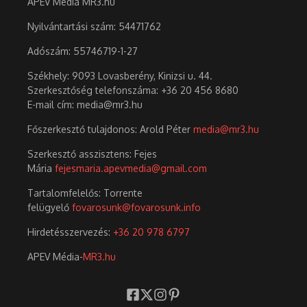
APEV Média MR3.hu
Nyilvántartási szám: 54471762
Adószám:
55746719-1-27
Székhely: 9093 Lovasberény, Kinizsi u. 44.
Szerkesztőség telefonszáma: +36 20 456 8680
E-mail cím: media@mr3.hu
Főszerkesztő tulajdonos: Arold Péter
media@mr3.hu
Szerkesztő asszisztens: Fejes
Mária
fejesmaria.apevmedia@gmail.com
Tartalomfelelős: Torrente
felügyelő
fovarosunk@fovarosunk.info
Hirdetésszervezés:
+36 20 978 6797
APEV Média-
MR3.hu