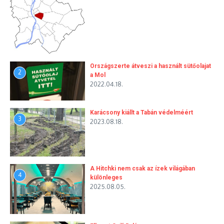
Országszerte átveszi a használt sütőolajat
2
a Mol
2022.04.18.
Karácsony kiállt a Tabán védelméért
3
2023.08.18.
A Hitchki nem csak az ízek világában
4
különleges
2025.08.05.