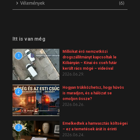
Vélemények
(6)
Itt is van még
Milliókat érő nemzetközi
1
drogszállítmányt kapcsoltak le
Kőbányán – Kínai és cseh futár
került rács mögé – videóval
2026.06.29.
Hogyan trükközhetsz, hogy hűvös
2
is maradjon, és a hálózat se
omoljon össze?
2026.06.26.
Emelkedtek a hamvasztás költségei
3
– ez a temetések árát is érinti
2026.06.24.