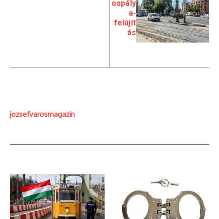
ospály
a-
felújít
ás
jozsefvarosmagazin