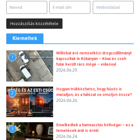
Kiemeltek
Milliókat érő nemzetközi drogszállítmányt
1
kapcsoltak le Kőbányán – Kínai és cseh
futár került rács mögé – videóval
2026.06.29.
Hogyan trükközhetsz, hogy hűvös is
2
maradjon, és a hálózat se omoljon össze?
2026.06.26.
Emelkedtek a hamvasztás költségei – ez a
3
temetések árát is érinti
2026.06.24.