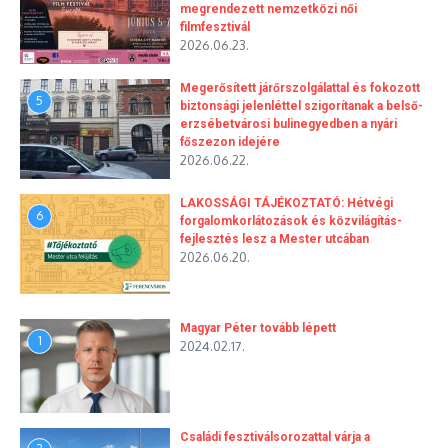
megrendezett nemzetközi női
filmfesztivál
2026.06.23.
Megerősített járőrszolgálattal és fokozott
5
biztonsági jelenléttel szigorítanak a belső-
erzsébetvárosi bulinegyedben a nyári
főszezon idejére
2026.06.22.
LAKOSSÁGI TÁJÉKOZTATÓ: Hétvégi
6
forgalomkorlátozások és közvilágítás-
fejlesztés lesz a Mester utcában
2026.06.20.
Magyar Péter tovább lépett
1
2024.02.17.
Családi fesztiválsorozattal várja a