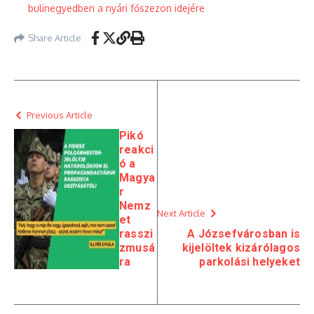
bulinegyedben a nyári főszezon idejére
Share Article
Previous Article
Pikó
reakci
ó a
Magya
r
Nemz
Next Article
et
rasszi
A Józsefvárosban is
zmusá
kijelöltek kizárólagos
ra
parkolási helyeket