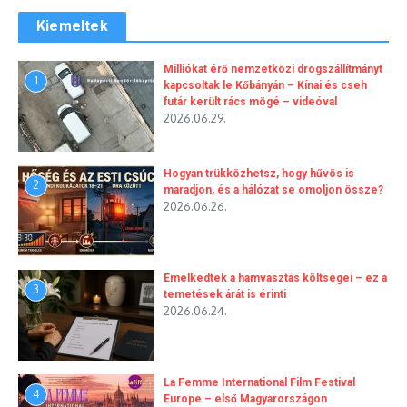
Kiemeltek
Milliókat érő nemzetközi drogszállítmányt
1
kapcsoltak le Kőbányán – Kínai és cseh
futár került rács mögé – videóval
2026.06.29.
Hogyan trükközhetsz, hogy hűvös is
2
maradjon, és a hálózat se omoljon össze?
2026.06.26.
Emelkedtek a hamvasztás költségei – ez a
3
temetések árát is érinti
2026.06.24.
La Femme International Film Festival
4
Europe – első Magyarországon