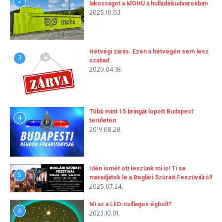
2
lakosságot a MOHU a hulladékudvarokban
2025.10.03.
Hétvégi zárás. Ezen a hétvégén sem lesz
3
szabad
2020.04.18.
Több mint 15 bringát lopott Budapest
4
területén
2019.08.28.
Idén ismét ott leszünk mi is! Ti se
5
maradjatok le a Boglári Szüreti Fesztiválról!
2025.07.24.
Mi az a LED-csillagos égbolt?
6
2023.10.01.