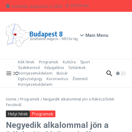
Ugrás a tartalomhoz
8:39:19 AM
csütörtök, augusztus 6, 2026
Budapest 8
Main Menu
Józsefvárosi magazin – MR3.hu tag
Kék hírek
Programok
Kultúra
Sport
Szakikereső
Képgaléria
Szilánkok
Környezetvédelem
Bulvár
Egészségügy
Koronavírus
Életmód
Környezetvédelem
Home
/
Programok
/
Negyedik alkalommal jön a RákócziSokk
Fesztivál
Helyi hírek
Programok
Negyedik alkalommal jön a