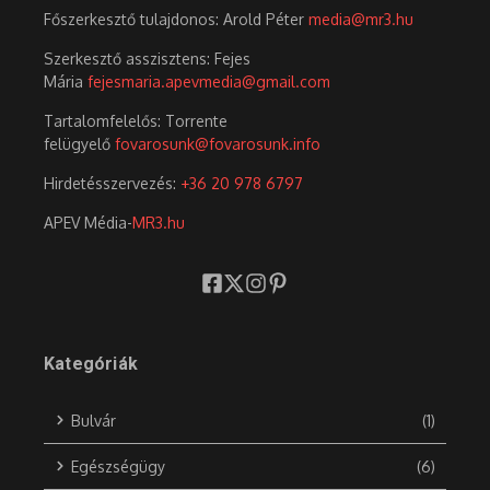
Főszerkesztő tulajdonos: Arold Péter
media@mr3.hu
Szerkesztő asszisztens: Fejes
Mária
fejesmaria.apevmedia@gmail.com
Tartalomfelelős: Torrente
felügyelő
fovarosunk@fovarosunk.info
Hirdetésszervezés:
+36 20 978 6797
APEV Média-
MR3.hu
Kategóriák
Bulvár
(1)
Egészségügy
(6)