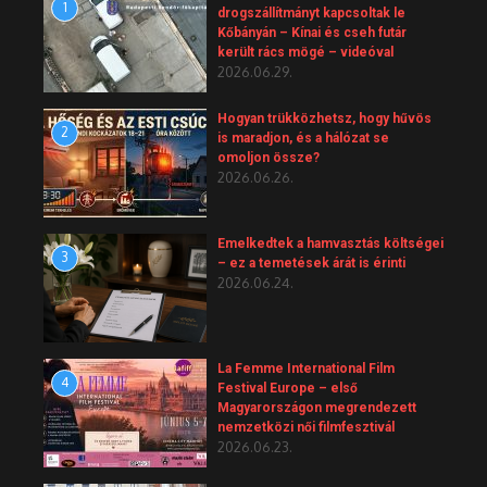
1
drogszállítmányt kapcsoltak le
Kőbányán – Kínai és cseh futár
került rács mögé – videóval
2026.06.29.
Hogyan trükközhetsz, hogy hűvös
2
is maradjon, és a hálózat se
omoljon össze?
2026.06.26.
Emelkedtek a hamvasztás költségei
3
– ez a temetések árát is érinti
2026.06.24.
La Femme International Film
4
Festival Europe – első
Magyarországon megrendezett
nemzetközi női filmfesztivál
2026.06.23.