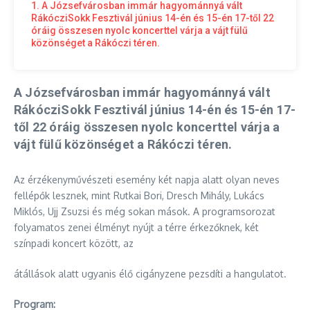
1. A Józsefvárosban immár hagyománnyá vált
RákócziSokk Fesztivál június 14-én és 15-én 17-től 22
óráig összesen nyolc koncerttel várja a vájt fülű
közönséget a Rákóczi téren.
A Józsefvárosban immár hagyománnyá vált
RákócziSokk Fesztivál június 14-én és 15-én 17-
től 22 óráig összesen nyolc koncerttel várja a
vájt fülű közönséget a Rákóczi téren.
Az érzékenyművészeti esemény két napja alatt olyan neves
fellépők lesznek, mint Rutkai Bori, Dresch Mihály, Lukács
Miklós, Ujj Zsuzsi és még sokan mások. A programsorozat
folyamatos zenei élményt nyújt a térre érkezőknek, két
színpadi koncert között, az
átállások alatt ugyanis élő cigányzene pezsdíti a hangulatot.
Program: