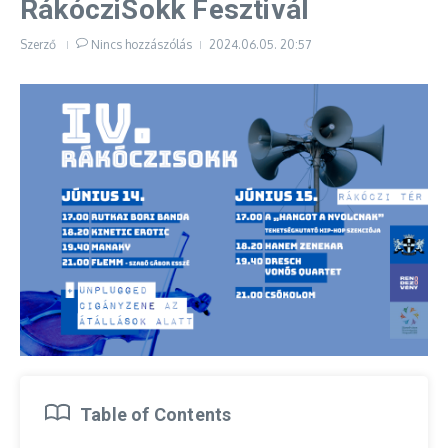
RákócziSokk Fesztivál
Szerző
Nincs hozzászólás
2024.06.05.
20:57
Table of Contents