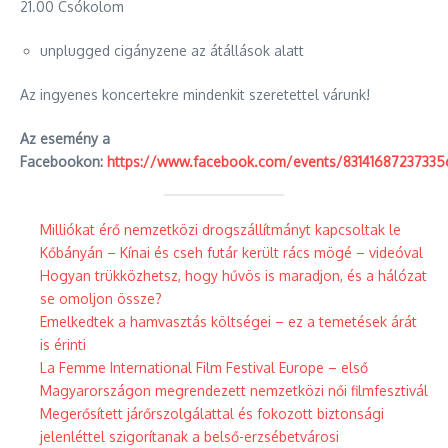
21.00 Csókolom
unplugged cigányzene az átállások alatt
Az ingyenes koncertekre mindenkit szeretettel várunk!
Az esemény a
Facebookon:
https://www.facebook.com/events/83141687237335
Milliókat érő nemzetközi drogszállítmányt kapcsoltak le
Kőbányán – Kínai és cseh futár került rács mögé – videóval
Hogyan trükközhetsz, hogy hűvös is maradjon, és a hálózat
se omoljon össze?
Emelkedtek a hamvasztás költségei – ez a temetések árát
is érinti
La Femme International Film Festival Europe – első
Magyarországon megrendezett nemzetközi női filmfesztivál
Megerősített járőrszolgálattal és fokozott biztonsági
jelenléttel szigorítanak a belső-erzsébetvárosi