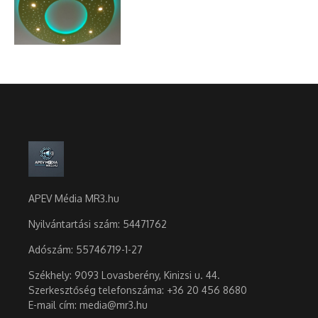
APEV Média MR3.hu
Nyilvántartási szám: 54471762
Adószám:
55746719-1-27
Székhely: 9093 Lovasberény, Kinizsi u. 44.
Szerkesztőség telefonszáma: +36 20 456 8680
E-mail cím: media@mr3.hu