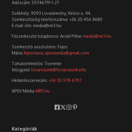
Adószám:
55746719-1-27
Székhely: 9093 Lovasberény, Kinizsi u. 44.
Szerkesztőség telefonszáma: +36 20 456 8680
E-mail cím: media@mr3.hu
Főszerkesztő tulajdonos: Arold Péter
media@mr3.hu
Szerkesztő asszisztens: Fejes
Mária
fejesmaria.apevmedia@gmail.com
Tartalomfelelős: Torrente
felügyelő
fovarosunk@fovarosunk.info
Hirdetésszervezés:
+36 20 978 6797
APEV Média-
MR3.hu
Kategóriák