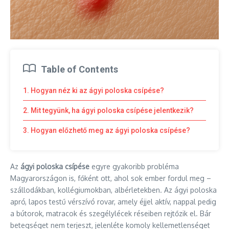
Table of Contents
1. Hogyan néz ki az ágyi poloska csípése?
2. Mit tegyünk, ha ágyi poloska csípése jelentkezik?
3. Hogyan előzhető meg az ágyi poloska csípése?
Az
ágyi poloska csípése
egyre gyakoribb probléma
Magyarországon is, főként ott, ahol sok ember fordul meg –
szállodákban, kollégiumokban, albérletekben. Az ágyi poloska
apró, lapos testű vérszívó rovar, amely éjjel aktív, nappal pedig
a bútorok, matracok és szegélylécek réseiben rejtőzik el. Bár
betegséget nem terjeszt, jelenléte komoly kellemetlenséget