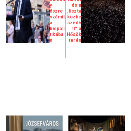
y
és a
őszre
„tiszta
számít
közbe
a
szédé
belpoli
rt” a
tikába
Hősök
n
terén