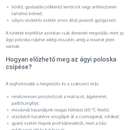
hűsítő, gyulladáscsökkentő kenőcsöt vagy antihisztamin
tartalmú krémet;
súlyos viszketés esetén orvos által javasolt gyógyszert.
A tünetek enyhítése azonban csak átmeneti megoldás, mert az
ágyi poloska csípése addig visszatér, amíg a rovarok jelen
vannak.
Hogyan előzhető meg az ágyi poloska
csípése?
A legfontosabb a megelőzés és a szakszerű irtás:
rendszeresen porszívózzuk a matracot, ágykeretet,
padlószegélyt;
mosásnál használjunk magas hőfokot (60 °C felett);
utazásból hazatérve vizsgáljuk át a csomagokat, ruhákat;
gyanú esetén hívjunk profi kártevőirtót, mert a házi
módszerek ritkán hatásosak.