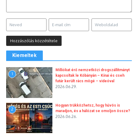
Kiemeltek
Milliókat érő nemzetközi drogszállítmányt
1
kapcsoltak le Kőbányán – Kínai és cseh
futár került rács mögé – videóval
2026.06.29.
Hogyan trükközhetsz, hogy hűvös is
2
maradjon, és a hálózat se omoljon össze?
2026.06.26.