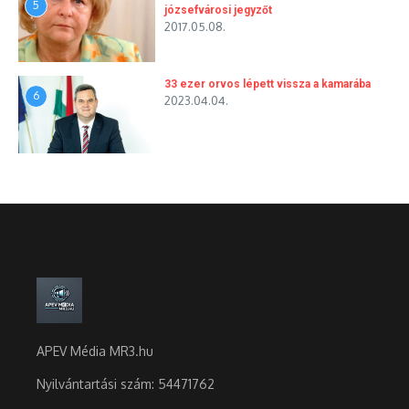
5
józsefvárosi jegyzőt
2017.05.08.
33 ezer orvos lépett vissza a kamarába
6
2023.04.04.
APEV Média MR3.hu
Nyilvántartási szám: 54471762