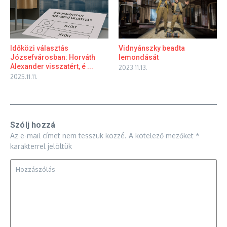
Időközi választás
Vidnyánszky beadta
Józsefvárosban: Horváth
lemondását
Alexander visszatért, é ...
2023.11.13.
2025.11.11.
Szólj hozzá
Az e-mail címet nem tesszük közzé.
A kötelező mezőket
*
karakterrel jelöltük