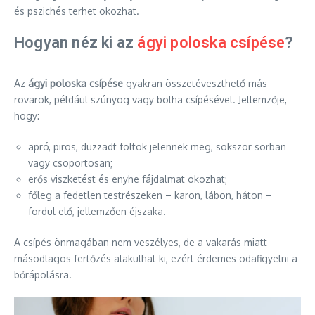
és pszichés terhet okozhat.
Hogyan néz ki az
ágyi poloska csípése
?
Az
ágyi poloska csípése
gyakran összetéveszthető más
rovarok, például szúnyog vagy bolha csípésével. Jellemzője,
hogy:
apró, piros, duzzadt foltok jelennek meg, sokszor sorban
vagy csoportosan;
erős viszketést és enyhe fájdalmat okozhat;
főleg a fedetlen testrészeken – karon, lábon, háton –
fordul elő, jellemzően éjszaka.
A csípés önmagában nem veszélyes, de a vakarás miatt
másodlagos fertőzés alakulhat ki, ezért érdemes odafigyelni a
bőrápolásra.