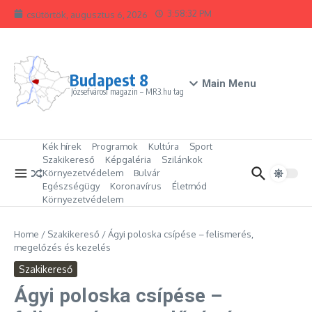
Ugrás a tartalomhoz
3:58:32 PM
csütörtök, augusztus 6, 2026
Budapest 8
Main Menu
Józsefvárosi magazin – MR3.hu tag
Kék hírek
Programok
Kultúra
Sport
Szakikereső
Képgaléria
Szilánkok
Környezetvédelem
Bulvár
Egészségügy
Koronavírus
Életmód
Környezetvédelem
Home
/
Szakikereső
/
Ágyi poloska csípése – felismerés,
megelőzés és kezelés
Szakikereső
Ágyi poloska csípése –