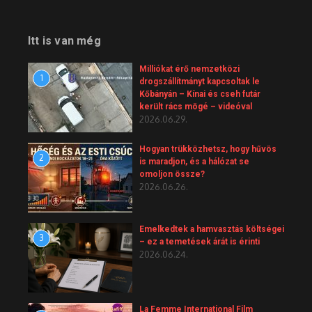
Itt is van még
Milliókat érő nemzetközi
1
drogszállítmányt kapcsoltak le
Kőbányán – Kínai és cseh futár
került rács mögé – videóval
2026.06.29.
Hogyan trükközhetsz, hogy hűvös
2
is maradjon, és a hálózat se
omoljon össze?
2026.06.26.
Emelkedtek a hamvasztás költségei
3
– ez a temetések árát is érinti
2026.06.24.
La Femme International Film