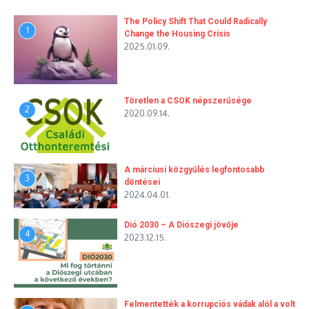
The Policy Shift That Could Radically
1
Change the Housing Crisis
2025.01.09.
Töretlen a CSOK népszerűsége
2
2020.09.14.
A márciusi közgyűlés legfontosabb
3
döntései
2024.04.01.
Dió 2030 – A Diószegi jövője
4
2023.12.15.
Felmentették a korrupciós vádak alól a volt