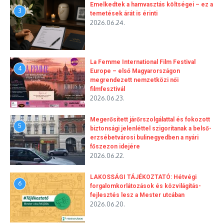
Emelkedtek a hamvasztás költségei – ez a
3
temetések árát is érinti
2026.06.24.
La Femme International Film Festival
4
Europe – első Magyarországon
megrendezett nemzetközi női
filmfesztivál
2026.06.23.
Megerősített járőrszolgálattal és fokozott
5
biztonsági jelenléttel szigorítanak a belső-
erzsébetvárosi bulinegyedben a nyári
főszezon idejére
2026.06.22.
LAKOSSÁGI TÁJÉKOZTATÓ: Hétvégi
6
forgalomkorlátozások és közvilágítás-
fejlesztés lesz a Mester utcában
2026.06.20.