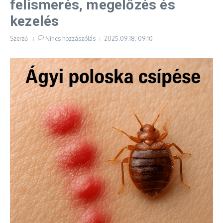
felismerés, megelőzés és
kezelés
Szerző
Nincs hozzászólás
2025.09.18.
09:10