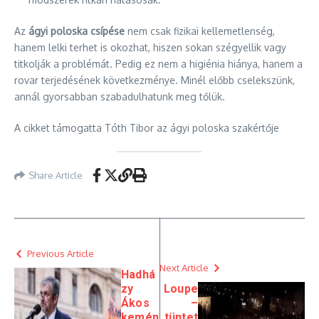
Az
ágyi poloska csípése
nem csak fizikai kellemetlenség,
hanem lelki terhet is okozhat, hiszen sokan szégyellik vagy
titkolják a problémát. Pedig ez nem a higiénia hiánya, hanem a
rovar terjedésének következménye. Minél előbb cselekszünk,
annál gyorsabban szabadulhatunk meg tőlük.
A cikket támogatta Tóth Tibor az ágyi poloska szakértője
Share Article
Previous Article
Next Article
Hadhá
zy
Loupe
Ákos
–
kemén
tüntet