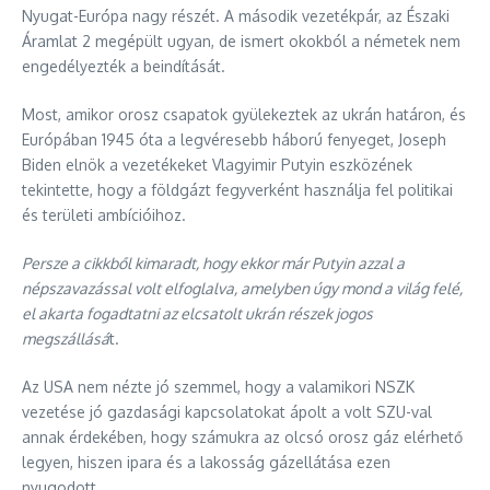
Nyugat-Európa nagy részét. A második vezetékpár, az Északi
Áramlat 2 megépült ugyan, de ismert okokból a németek nem
engedélyezték a beindítását.
Most, amikor orosz csapatok gyülekeztek az ukrán határon, és
Európában 1945 óta a legvéresebb háború fenyeget, Joseph
Biden elnök a vezetékeket Vlagyimir Putyin eszközének
tekintette, hogy a földgázt fegyverként használja fel politikai
és területi ambícióihoz.
Persze a cikkből kimaradt, hogy ekkor már Putyin azzal a
népszavazással volt elfoglalva, amelyben úgy mond a világ felé,
el akarta fogadtatni az elcsatolt ukrán részek jogos
megszállásá
t.
Az USA nem nézte jó szemmel, hogy a valamikori NSZK
vezetése jó gazdasági kapcsolatokat ápolt a volt SZU-val
annak érdekében, hogy számukra az olcsó orosz gáz elérhető
legyen, hiszen ipara és a lakosság gázellátása ezen
nyugodott.