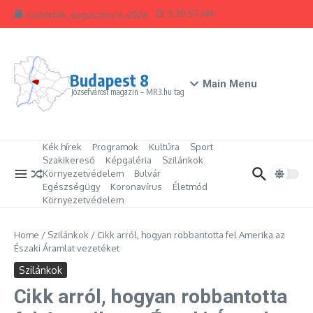
Ugrás a tartalomhoz
5:30:58 AM
csütörtök, augusztus 6, 2026
Budapest 8
Main Menu
Józsefvárosi magazin – MR3.hu tag
Kék hírek
Programok
Kultúra
Sport
Szakikereső
Képgaléria
Szilánkok
Környezetvédelem
Bulvár
Egészségügy
Koronavírus
Életmód
Környezetvédelem
Home
/
Szilánkok
/
Cikk arról, hogyan robbantotta fel Amerika az
Északi Áramlat vezetéket
Szilánkok
Cikk arról, hogyan robbantotta