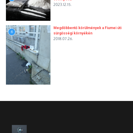
2023.12.15.
Megdöbbentő körülmények a Fiumei úti
6
sürgősségi környékén
2018.07.26.