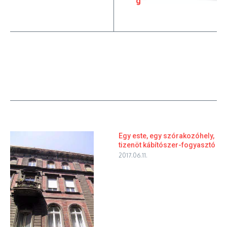
g
Egy este, egy szórakozóhely,
tizenöt kábítószer-fogyasztó
2017.06.11.