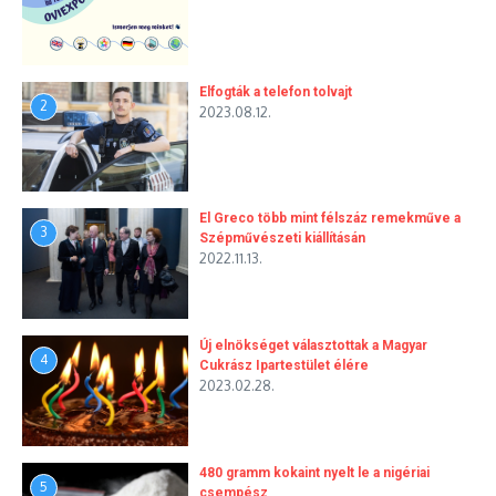
Elfogták a telefon tolvajt
2
2023.08.12.
El Greco több mint félszáz remekműve a
3
Szépművészeti kiállításán
2022.11.13.
Új elnökséget választottak a Magyar
4
Cukrász Ipartestület élére
2023.02.28.
480 gramm kokaint nyelt le a nigériai
5
csempész