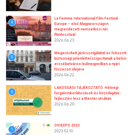
La Femme International Film Festival
4
Europe – első Magyarországon
megrendezett nemzetközi női
filmfesztivál
2026.06.23.
Megerősített járőrszolgálattal és fokozott
5
biztonsági jelenléttel szigorítanak a belső-
erzsébetvárosi bulinegyedben a nyári
főszezon idejére
2026.06.22.
LAKOSSÁGI TÁJÉKOZTATÓ: Hétvégi
6
forgalomkorlátozások és közvilágítás-
fejlesztés lesz a Mester utcában
2026.06.20.
OVIEXPO 2023
1
2023.02.10.