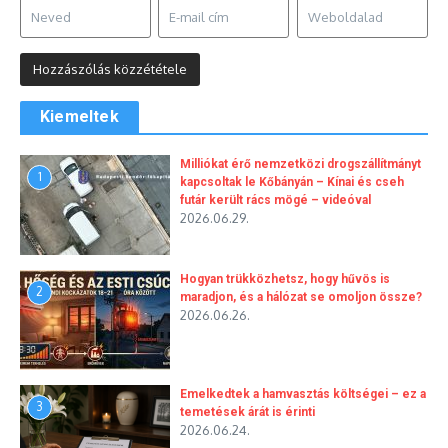
Kiemeltek
Milliókat érő nemzetközi drogszállítmányt
1
kapcsoltak le Kőbányán – Kínai és cseh
futár került rács mögé – videóval
2026.06.29.
Hogyan trükközhetsz, hogy hűvös is
2
maradjon, és a hálózat se omoljon össze?
2026.06.26.
Emelkedtek a hamvasztás költségei – ez a
3
temetések árát is érinti
2026.06.24.