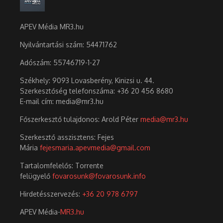
APEV Média MR3.hu
Nyilvántartási szám: 54471762
Adószám:
55746719-1-27
Székhely: 9093 Lovasberény, Kinizsi u. 44.
Szerkesztőség telefonszáma: +36 20 456 8680
E-mail cím: media@mr3.hu
Főszerkesztő tulajdonos: Arold Péter
media@mr3.hu
Szerkesztő asszisztens: Fejes
Mária
fejesmaria.apevmedia@gmail.com
Tartalomfelelős: Torrente
felügyelő
fovarosunk@fovarosunk.info
Hirdetésszervezés:
+36 20 978 6797
APEV Média-
MR3.hu