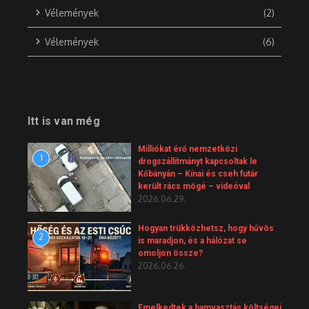
Vélemények
(2)
Vélemények
(6)
Itt is van még
Milliókat érő nemzetközi
1
drogszállítmányt kapcsoltak le
Kőbányán – Kínai és cseh futár
került rács mögé – videóval
2026.06.29.
Hogyan trükközhetsz, hogy hűvös
2
is maradjon, és a hálózat se
omoljon össze?
2026.06.26.
Emelkedtek a hamvasztás költségei