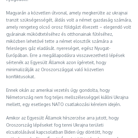
Magyarán a közvetlen útvonal, amely megkerülte az ukrajnai
tranzit szükségességét, áldás volt a német gazdaság számára,
amely rengeteg olcsó orosz földgázt élvezett – elegendő volt
gyárainak működtetéséhez és otthonainak fűtéséhez,
miközben lehetővé tette a német elosztók számára a
felesleges gáz eladását. nyereséget, egész Nyugat-
Európában. Erre a megállapodásra visszavezethető lépések
sértenék az Egyesült Államok azon ígéreteit, hogy
minimalizálják az Oroszországgal való közvetlen
konfliktusokat.
Ennek okán az amerikai vezetés úgy gondolta, hogy
Németország nem fog teljes mellszélességgel kiállni Ukrajna
mellett, egy esetleges NATO csatlakozási kérelem idején.
Amikor az Egyesült Államok hírszerzése arra jutott, hogy
Oroszország lépéseket fog tenni Ukrajna területi
elcsatolásával kapcsolatban Biden úgy döntött, hogy