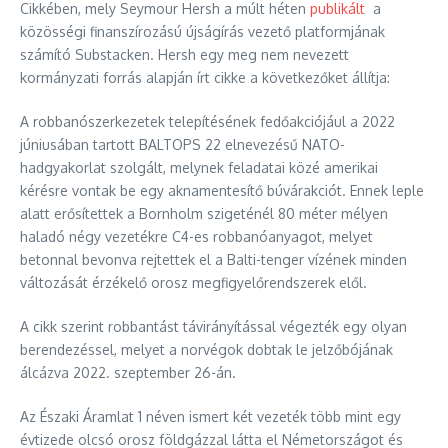
Cikkében, mely Seymour Hersh a múlt héten
publikált
a
közösségi finanszírozású újságírás vezető platformjának
számító Substacken. Hersh egy meg nem nevezett
kormányzati forrás alapján írt cikke a következőket állítja:
A robbanószerkezetek telepítésének fedőakciójául a 2022
júniusában tartott BALTOPS 22 elnevezésű NATO-
hadgyakorlat szolgált, melynek feladatai közé amerikai
kérésre vontak be egy aknamentesítő búvárakciót. Ennek leple
alatt erősítettek a Bornholm szigeténél 80 méter mélyen
haladó négy vezetékre C4-es robbanóanyagot, melyet
betonnal bevonva rejtettek el a Balti-tenger vízének minden
változását érzékelő orosz megfigyelőrendszerek elől.
A cikk szerint robbantást távirányítással végezték egy olyan
berendezéssel, melyet a norvégok dobtak le jelzőbójának
álcázva 2022. szeptember 26-án.
Az Északi Áramlat 1 néven ismert két vezeték több mint egy
évtizede olcsó orosz földgázzal látta el Németországot és