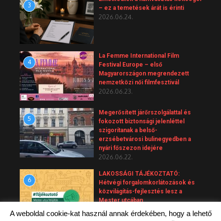
3
– ez a temetések árát is érinti
2026.06.24.
La Femme International Film
4
Festival Europe – első
Magyarországon megrendezett
nemzetközi női filmfesztivál
2026.06.23.
Megerősített járőrszolgálattal és
5
fokozott biztonsági jelenléttel
szigorítanak a belső-
erzsébetvárosi bulinegyedben a
nyári főszezon idejére
2026.06.22.
LAKOSSÁGI TÁJÉKOZTATÓ:
6
Hétvégi forgalomkorlátozások és
közvilágítás-fejlesztés lesz a
Mester utcában
2026.06.20.
A weboldal cookie-kat használ annak érdekében, hogy a lehető