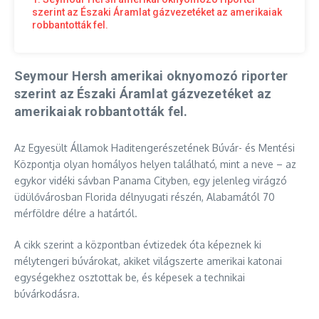
szerint az Északi Áramlat gázvezetéket az amerikaiak
robbantották fel.
Seymour Hersh amerikai oknyomozó riporter
szerint az Északi Áramlat gázvezetéket az
amerikaiak robbantották fel.
Az Egyesült Államok Haditengerészetének Búvár- és Mentési
Központja olyan homályos helyen található, mint a neve – az
egykor vidéki sávban Panama Cityben, egy jelenleg virágzó
üdülővárosban Florida délnyugati részén, Alabamától 70
mérföldre délre a határtól.
A cikk szerint a központban évtizedek óta képeznek ki
mélytengeri búvárokat, akiket világszerte amerikai katonai
egységekhez osztottak be, és képesek a technikai
búvárkodásra.