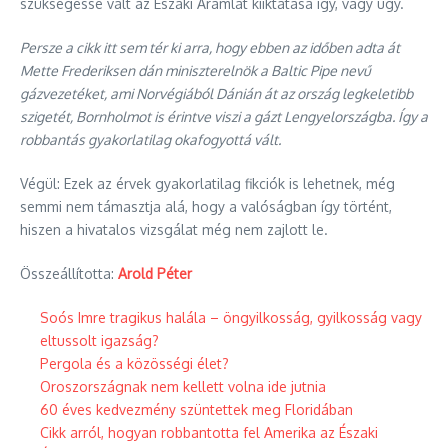
szükségessé vált az Északi Áramlat kiiktatása így, vagy úgy.
Persze a cikk itt sem tér ki arra, hogy ebben az időben adta át
Mette Frederiksen dán miniszterelnök a Baltic Pipe nevű
gázvezetéket, ami Norvégiából Dánián át az ország legkeletibb
szigetét, Bornholmot is érintve viszi a gázt Lengyelországba. Így a
robbantás gyakorlatilag okafogyottá vált.
Végül: Ezek az érvek gyakorlatilag fikciók is lehetnek, még
semmi nem támasztja alá, hogy a valóságban így történt,
hiszen a hivatalos vizsgálat még nem zajlott le.
Összeállította:
Arold Péter
Soós Imre tragikus halála – öngyilkosság, gyilkosság vagy
eltussolt igazság?
Pergola és a közösségi élet?
Oroszországnak nem kellett volna ide jutnia
60 éves kedvezmény szüntettek meg Floridában
Cikk arról, hogyan robbantotta fel Amerika az Északi