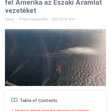
fel Amerika az Északi Áramlat
vezetéket
Szerző
Nincs hozzászólás
2023.02.14.
19:14
Table of Contents
1. Seymour Hersh amerikai oknyomozó riporter