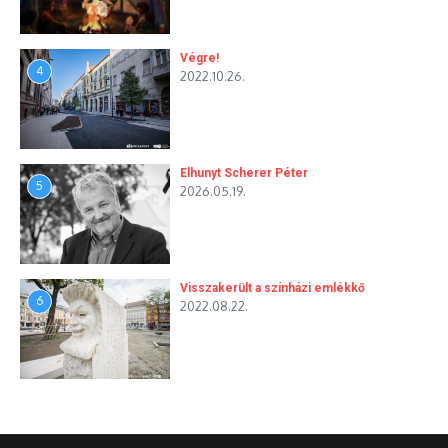
Végre!
4
2022.10.26.
Elhunyt Scherer Péter
5
2026.05.19.
Visszakerült a színházi emlékkő
6
2022.08.22.