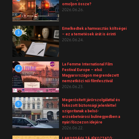
omoljon össze?
2026.06.26.
Emelkedtek a hamvasztás költségei
3
– ez a temetések árát is érinti
2026.06.24.
La Femme International Film
4
Festival Europe – első
Magyarországon megrendezett
nemzetközi női filmfesztivál
2026.06.23.
Megerősített járőrszolgálattal és
5
fokozott biztonsági jelenléttel
szigorítanak a belső-
erzsébetvárosi bulinegyedben a
nyári főszezon idejére
2026.06.22.
LAKOSSÁGI TÁJÉKOZTATÓ: