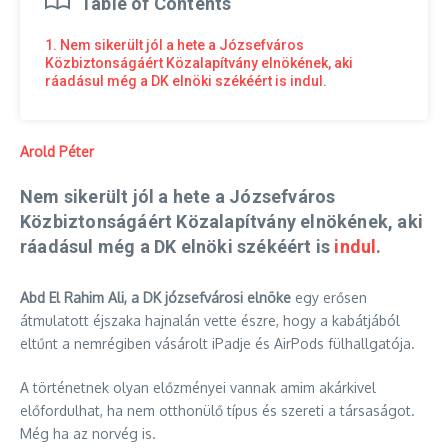
Table of Contents
1. Nem sikerült jól a hete a Józsefváros
Közbiztonságáért Közalapítvány elnökének, aki
ráadásul még a DK elnöki székéért is indul.
Arold Péter
Nem sikerült jól a hete a Józsefváros
Közbiztonságáért Közalapítvány elnökének, aki
ráadásul még a DK elnöki székéért is
indul
.
Abd El Rahim Ali, a DK józsefvárosi elnöke
egy erősen
átmulatott éjszaka hajnalán vette észre, hogy a kabátjából
eltűnt a nemrégiben vásárolt iPadje és AirPods fülhallgatója.
A történetnek olyan előzményei vannak amim akárkivel
előfordulhat, ha nem otthonülő típus és szereti a társaságot.
Még ha az norvég is.