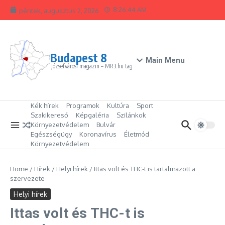
Ugrás a tartalomhoz
8:26:45 AM
péntek, augusztus 7, 2026
Budapest 8
Main Menu
Józsefvárosi magazin – MR3.hu tag
Kék hírek
Programok
Kultúra
Sport
Szakikereső
Képgaléria
Szilánkok
Környezetvédelem
Bulvár
Egészségügy
Koronavírus
Életmód
Környezetvédelem
Home
/
Hírek
/
Helyi hírek
/
Ittas volt és THC-t is tartalmazott a
szervezete
Helyi hírek
Ittas volt és THC-t is