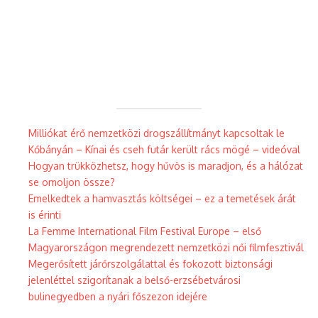
Milliókat érő nemzetközi drogszállítmányt kapcsoltak le
Kőbányán – Kínai és cseh futár került rács mögé – videóval
Hogyan trükközhetsz, hogy hűvös is maradjon, és a hálózat
se omoljon össze?
Emelkedtek a hamvasztás költségei – ez a temetések árát
is érinti
La Femme International Film Festival Europe – első
Magyarországon megrendezett nemzetközi női filmfesztivál
Megerősített járőrszolgálattal és fokozott biztonsági
jelenléttel szigorítanak a belső-erzsébetvárosi
bulinegyedben a nyári főszezon idejére