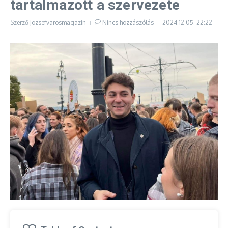
tartalmazott a szervezete
Szerző
jozsefvarosmagazin
Nincs hozzászólás
2024.12.05.
22:22