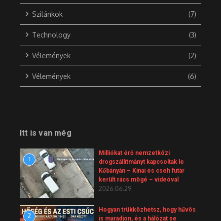
Szilánkok
(7)
Technology
(3)
Vélemények
(2)
Vélemények
(6)
Itt is van még
Milliókat érő nemzetközi
1
drogszállítmányt kapcsoltak le
Kőbányán – Kínai és cseh futár
került rács mögé – videóval
2026.06.29.
Hogyan trükközhetsz, hogy hűvös
2
is maradjon, és a hálózat se