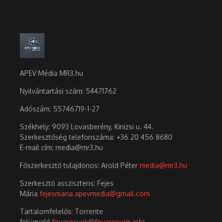
APEV Média MR3.hu
Nyilvántartási szám: 54471762
Adószám:
55746719-1-27
Székhely: 9093 Lovasberény, Kinizsi u. 44.
Szerkesztőség telefonszáma: +36 20 456 8680
E-mail cím: media@mr3.hu
Főszerkesztő tulajdonos: Arold Péter
media@mr3.hu
Szerkesztő asszisztens: Fejes
Mária
fejesmaria.apevmedia@gmail.com
Tartalomfelelős: Torrente
felügyelő
fovarosunk@fovarosunk.info