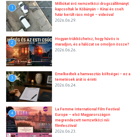
Milliókat érő nemzetközi drogszállítmányt
1
kapcsoltak le Kőbányán – Kínai és cseh
futár került rács mögé – videóval
2026.06.29.
Hogyan trükközhetsz, hogy hűvös is
2
maradjon, és a hálózat se omoljon össze?
2026.06.26.
Emelkedtek a hamvasztás költségei – ez a
3
temetések árát is érinti
2026.06.24.
La Femme International Film Festival
4
Europe – első Magyarországon
megrendezett nemzetközi női
filmfesztivál
2026.06.23.