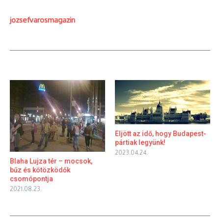
jozsefvarosmagazin
Eljött az idő, hogy Budapest-
pártiak legyünk!
2023.04.24.
Blaha Lujza tér – mocsok,
bűz és kötözködők
csomópontja
2021.08.23.