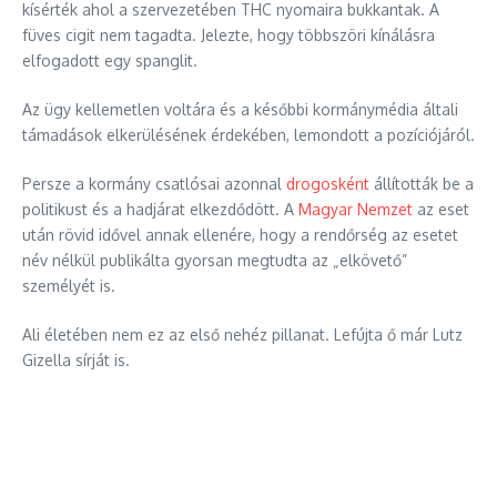
kísérték ahol a szervezetében THC nyomaira bukkantak. A
füves cigit nem tagadta. Jelezte, hogy többszöri kínálásra
elfogadott egy spanglit.
Az ügy kellemetlen voltára és a későbbi kormánymédia általi
támadások elkerülésének érdekében, lemondott a pozíciójáról.
Persze a kormány csatlósai azonnal
drogosként
állították be a
politikust és a hadjárat elkezdődött. A
Magyar Nemzet
az eset
után rövid idővel annak ellenére, hogy a rendőrség az esetet
név nélkül publikálta gyorsan megtudta az „elkövető”
személyét is.
Ali életében nem ez az első nehéz pillanat. Lefújta ő már Lutz
Gizella sírját is.