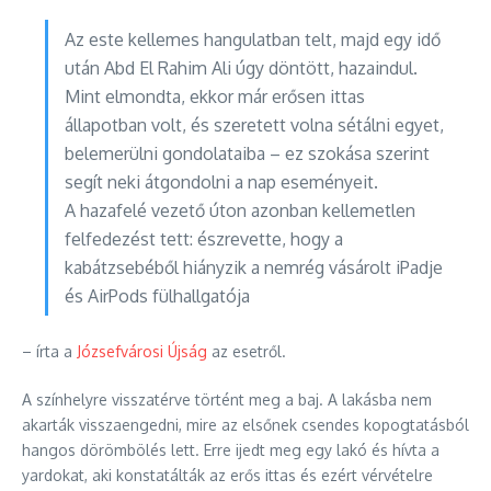
Az este kellemes hangulatban telt, majd egy idő
után Abd El Rahim Ali úgy döntött, hazaindul.
Mint elmondta, ekkor már erősen ittas
állapotban volt, és szeretett volna sétálni egyet,
belemerülni gondolataiba – ez szokása szerint
segít neki átgondolni a nap eseményeit.
A hazafelé vezető úton azonban kellemetlen
felfedezést tett: észrevette, hogy a
kabátzsebéből hiányzik a nemrég vásárolt iPadje
és AirPods fülhallgatója
– írta a
Józsefvárosi Újság
az esetről.
A színhelyre visszatérve történt meg a baj. A lakásba nem
akarták visszaengedni, mire az elsőnek csendes kopogtatásból
hangos dörömbölés lett. Erre ijedt meg egy lakó és hívta a
yardokat, aki konstatálták az erős ittas és ezért vérvételre