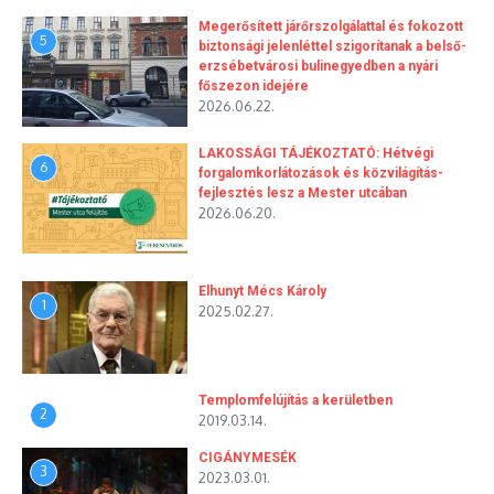
Megerősített járőrszolgálattal és fokozott
5
biztonsági jelenléttel szigorítanak a belső-
erzsébetvárosi bulinegyedben a nyári
főszezon idejére
2026.06.22.
LAKOSSÁGI TÁJÉKOZTATÓ: Hétvégi
6
forgalomkorlátozások és közvilágítás-
fejlesztés lesz a Mester utcában
2026.06.20.
Elhunyt Mécs Károly
1
2025.02.27.
Templomfelújítás a kerületben
2
2019.03.14.
CIGÁNYMESÉK
3
2023.03.01.